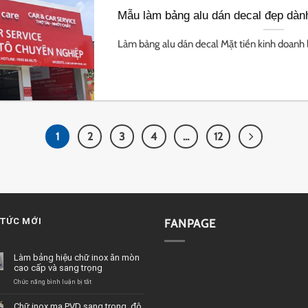
Mẫu làm bảng alu dán decal đẹp dàn
Làm bảng alu dán decal Mặt tiền kinh doanh là
1
2
3
4
…
12
 TỨC MỚI
FANPAGE
Làm bảng hiệu chữ inox ăn mòn
cao cấp và sang trọng
ở
Chức năng bình luận bị tắt
Làm
bảng
Chữ inox mạ PVD sang trọng, độ