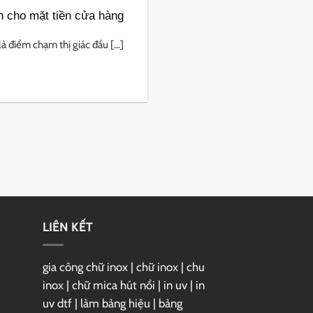
h cho mặt tiền cửa hàng
 điểm chạm thị giác đầu [...]
LIÊN KẾT
gia công chữ inox
|
chữ inox
|
chu
inox
|
chữ mica hút nổi
|
in uv
|
in
uv dtf
|
làm bảng hiệu
|
bảng