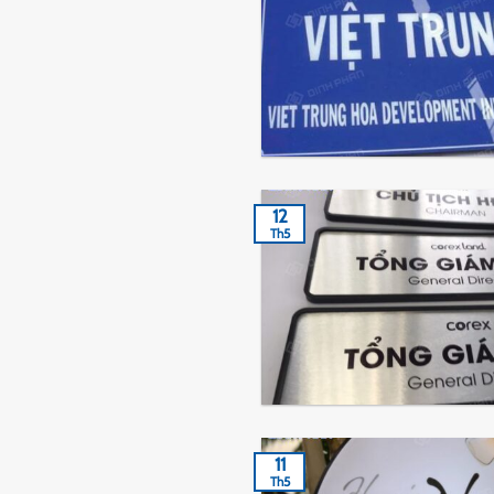
12
Th5
11
Th5