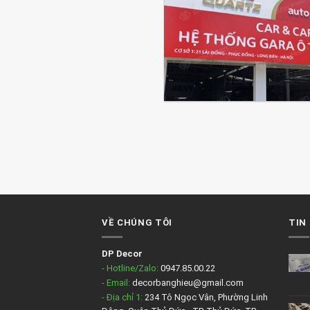
VỀ CHÚNG TÔI
TIN
DP Decor
- Hotline/Zalo:
0947.85.00.22
- Email:
decorbanghieu@gmail.com
- Địa chỉ 1:
234 Tô Ngọc Vân, Phường Linh