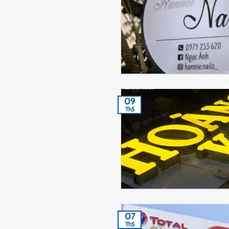
09
Th5
07
Th5