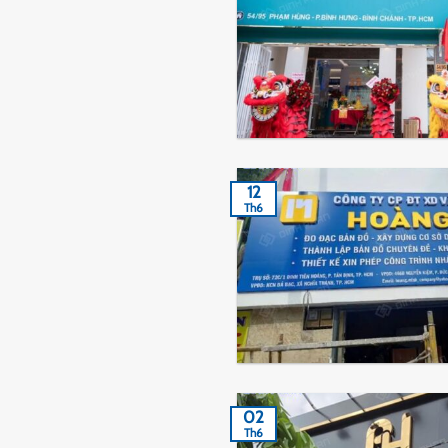
12
Th6
02
Th6