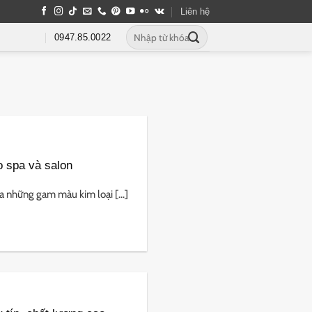
Liên hệ
0947.85.0022
 spa và salon
 những gam màu kim loại [...]