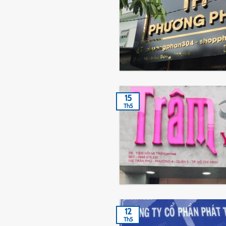
15
Th5
12
Th5