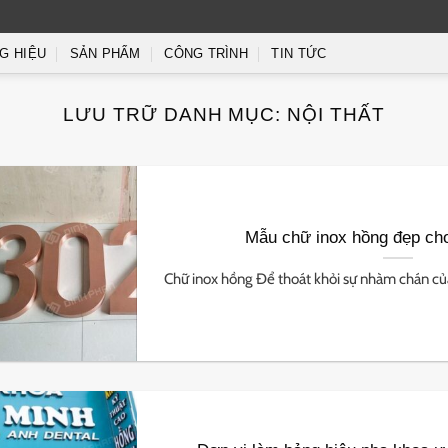
G HIỆU
SẢN PHẨM
CÔNG TRÌNH
TIN TỨC
LƯU TRỮ DANH MỤC:
NỘI THẤT
Mẫu chữ inox hồng đẹp cho
Chữ inox hồng Để thoát khỏi sự nhàm chán của