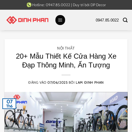
Bỏ
Hotline:
0947.85.0022
|
Duy trì bởi
DP Decor
qua
nội
0947.85.0022
dung
NỘI THẤT
20+ Mẫu Thiết Kế Cửa Hàng Xe
Đạp Thông Minh, Ấn Tượng
ĐĂNG VÀO
07/06/2025
BỞI
LAM ĐINH PHAN
07
Th6