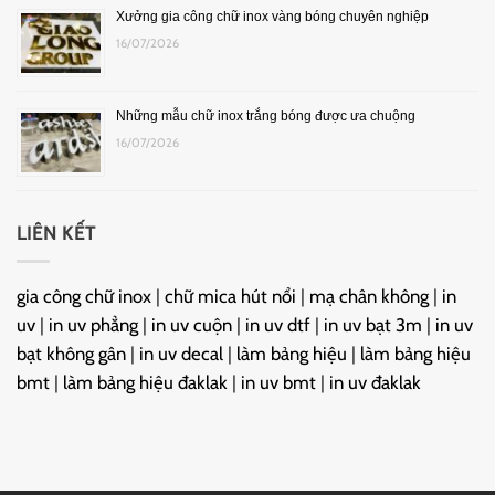
Xưởng gia công chữ inox vàng bóng chuyên nghiệp
16/07/2026
Những mẫu chữ inox trắng bóng được ưa chuộng
16/07/2026
LIÊN KẾT
gia công chữ inox
|
chữ mica hút nổi
|
mạ chân không
|
in
uv
|
in uv phẳng
|
in uv cuộn
|
in uv dtf
|
in uv bạt 3m
|
in uv
bạt không gân
|
in uv decal
|
làm bảng hiệu
|
làm bảng hiệu
bmt
|
làm bảng hiệu đaklak
|
in uv bmt
|
in uv đaklak