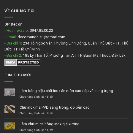
VỀ CHÚNG TÔI
DP Decor
- Hotline/Zalo:
0947.85.00.22
- Email:
decorbanghieu@gmail.com
- Địa chỉ 1:
234 Tô Ngọc Vân, Phường Linh Đông, Quận Thủ Đức - TP. Thủ
Đức, TP. Hồ Chí Minh
- Địa chỉ 2:
185 Lý Thái Tổ, Phường Tân An, TP. Buôn Ma Thuột, Đắk Lắk
TIN TỨC MỚI
Làm bảng hiệu chữ inox ăn mòn cao cấp và sang trọng
ở
Chức năng bình luận bị tắt
Làm
bảng
Chữ inox mạ PVD sang trọng, độ bền cao
hiệu
chữ
ở
Chức năng bình luận bị tắt
inox
Chữ
ăn
inox
Làm chữ mica hông inox giá xưởng
mòn
mạ
cao
PVD
ở
Chức năng bình luận bị tắt