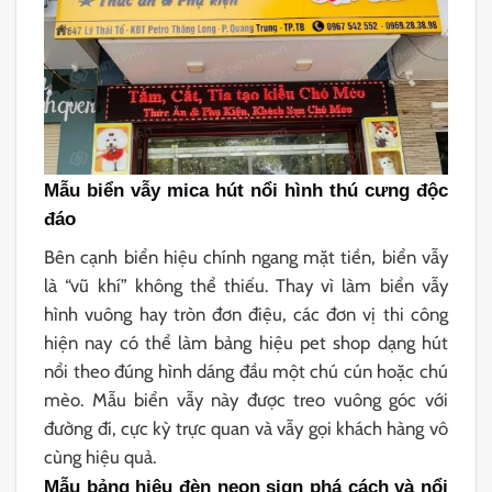
Mẫu biển vẫy mica hút nổi hình thú cưng độc
đáo
Bên cạnh biển hiệu chính ngang mặt tiền, biển vẫy
là “vũ khí” không thể thiếu. Thay vì làm biển vẫy
hình vuông hay tròn đơn điệu, các đơn vị thi công
hiện nay có thể làm bảng hiệu pet shop dạng hút
nổi theo đúng hình dáng đầu một chú cún hoặc chú
mèo. Mẫu biển vẫy này được treo vuông góc với
đường đi, cực kỳ trực quan và vẫy gọi khách hàng vô
cùng hiệu quả.
Mẫu bảng hiệu đèn neon sign phá cách và nổi