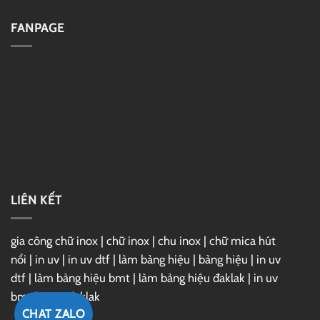
cấp
sang
Làm
và
trọng,
chữ
sang
độ
mica
FANPAGE
trọng
bền
hông
cao
inox
giá
xưởng
LIÊN KẾT
gia công chữ inox
|
chữ inox
|
chu inox
|
chữ mica hút
nổi
|
in uv
|
in uv dtf
|
làm bảng hiệu
|
bảng hiệu
|
in uv
dtf
|
làm bảng hiệu bmt
|
làm bảng hiệu đaklak
|
in uv
bmt
|
in uv đaklak
CHAT ZALO