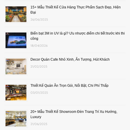
15+ Mẫu Thiết Kế Cửa Hàng Thực Phẩm Sạch Đẹp, Hiện
Đại
26/06/2025
Biển bạt 3M in UV là gì? Ưu nhược điểm chi tiết trước khi thi
công
18/04/2026
Decor Quán Cafe Nhỏ Xinh, Ấn Tượng, Hút Khách
21/02/2025
Thiết Kế Quán Ăn Trọn Gói, Nổi Bật, Chi Phí Thấp
03/01/2025
20+ Mẫu Thiết Kế Showroom Đèn Trang Trí Xu Hướng,
Luxury
21/06/2025