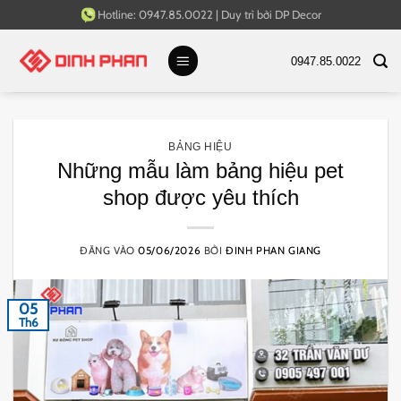
Bỏ
Hotline:
0947.85.0022
|
Duy trì bởi
DP Decor
qua
nội
0947.85.0022
dung
BẢNG HIỆU
Những mẫu làm bảng hiệu pet
shop được yêu thích
ĐĂNG VÀO
05/06/2026
BỞI
ĐINH PHAN GIANG
05
Th6