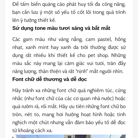
Để tấm biển quảng cáo phát huy tối đa công năng,
bạn cần lưu ý một số yếu tố cốt lõi trong quá trình
lên ý tưởng thiết kế.
Sử dụng tone màu tươi sáng và bắt mắt
Các gam màu như vàng nắng, cam pastel, hồng
nhạt, xanh mint hay xanh da trời thường được sử
dụng rất nhiều khi thiết kế cho pet shop. Những
màu sắc này mang lại cảm giác vui tươi, tràn đầy
năng lượng, thân thiện và rất “nịnh” mắt người nhìn.
Font chữ dễ thương và dễ đọc
Hãy tránh xa những font chữ quá nghiêm túc, cứng
nhắc (như font chữ của các cơ quan nhà nước) hoặc
quá rườm rà, rối mắt. Hãy ưu tiên những font chữ bo
tròn, nét to, mang hơi hướng hoạt hình hoặc tinh
nghịch một chút nhưng vẫn đảm bảo yếu tố dễ đọc
từ khoảng cách xa.