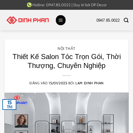
Bỏ
Hotline:
0947.85.0022
|
Duy trì bởi
DP Decor
qua
nội
0947.85.0022
dung
NỘI THẤT
Thiết Kế Salon Tóc Trọn Gói, Thời
Thượng, Chuyên Nghiệp
ĐĂNG VÀO
15/01/2025
BỞI
LAM ĐINH PHAN
15
Th1