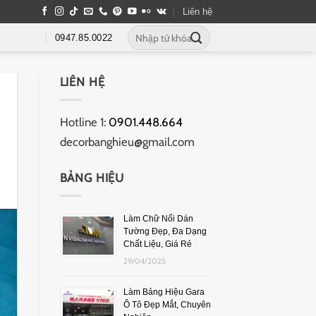
Liên hệ
0947.85.0022
LIÊN HỆ
Hotline 1:
0901.448.664
decorbanghieu@gmail.com
BẢNG HIỆU
Làm Chữ Nổi Dán
Tường Đẹp, Đa Dạng
Chất Liệu, Giá Rẻ
29/04/2025
Làm Bảng Hiệu Gara
Ô Tô Đẹp Mắt, Chuyên