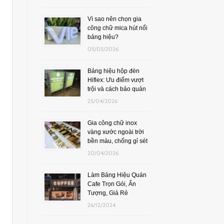
Vì sao nên chọn gia
công chữ mica hút nổi
bảng hiệu?
05/05/2026
Bảng hiệu hộp đèn
Hiflex: Ưu điểm vượt
trội và cách bảo quản
25/04/2026
Gia công chữ inox
vàng xước ngoài trời
bền màu, chống gỉ sét
20/04/2026
Làm Bảng Hiệu Quán
Cafe Trọn Gói, Ấn
Tượng, Giá Rẻ
26/12/2024