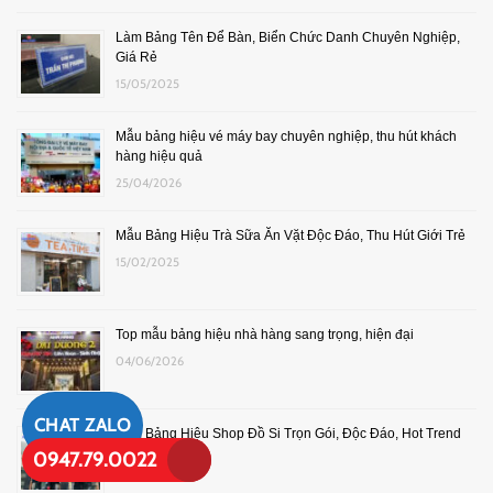
Làm Bảng Tên Để Bàn, Biển Chức Danh Chuyên Nghiệp,
Giá Rẻ
15/05/2025
Mẫu bảng hiệu vé máy bay chuyên nghiệp, thu hút khách
hàng hiệu quả
25/04/2026
Mẫu Bảng Hiệu Trà Sữa Ăn Vặt Độc Đáo, Thu Hút Giới Trẻ
15/02/2025
Top mẫu bảng hiệu nhà hàng sang trọng, hiện đại
04/06/2026
CHAT ZALO
Làm Bảng Hiệu Shop Đồ Si Trọn Gói, Độc Đáo, Hot Trend
0947.79.0022
26/04/2025