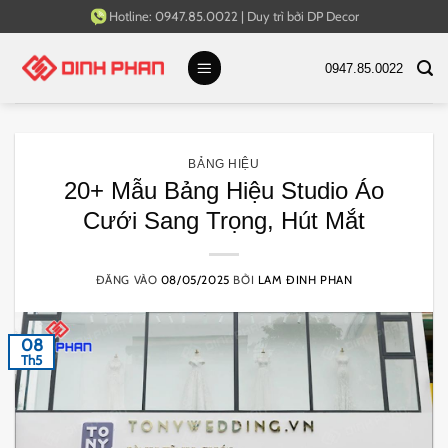
Bỏ
Hotline:
0947.85.0022
|
Duy trì bởi
DP Decor
qua
nội
0947.85.0022
dung
BẢNG HIỆU
20+ Mẫu Bảng Hiệu Studio Áo
Cưới Sang Trọng, Hút Mắt
ĐĂNG VÀO
08/05/2025
BỞI
LAM ĐINH PHAN
08
Th5