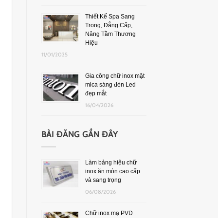
Thiết Kế Spa Sang
Trọng, Đẳng Cấp,
Nâng Tầm Thương
Hiệu
11/01/2025
Gia công chữ inox mặt
mica sáng đèn Led
đẹp mắt
16/04/2026
BÀI ĐĂNG GẦN ĐÂY
Làm bảng hiệu chữ
inox ăn mòn cao cấp
và sang trọng
06/08/2026
Chữ inox mạ PVD