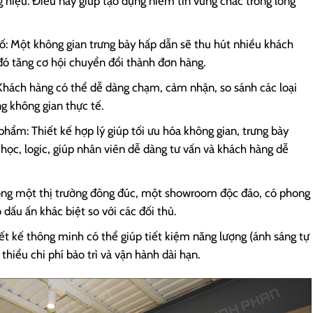
 hiệu. Điều này giúp tạo dựng niềm tin vững chắc trong lòng
ố: Một không gian trưng bày hấp dẫn sẽ thu hút nhiều khách
ó tăng cơ hội chuyển đổi thành đơn hàng.
hách hàng có thể dễ dàng chạm, cảm nhận, so sánh các loại
g không gian thực tế.
phẩm: Thiết kế hợp lý giúp tối ưu hóa không gian, trưng bày
c, logic, giúp nhân viên dễ dàng tư vấn và khách hàng dễ
Trong một thị trường đông đúc, một showroom độc đáo, có phong
 dấu ấn khác biệt so với các đối thủ.
iết kế thông minh có thể giúp tiết kiệm năng lượng (ánh sáng tự
thiểu chi phí bảo trì và vận hành dài hạn.