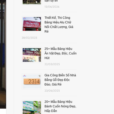
sạn uy tín
15/06/2026
Thiết Kế, Thi Công
Bảng Hiệu Alu Chữ
Nổi Chất Lượng, Giá
Rẻ
28/02/2025
25+ Mẫu Bảng Hiệu
Ăn Vặt Đẹp, Độc, Cuốn
Hút
22/03/2025
Gia Công Biển Số Nhà
Bằng Gỗ Đẹp Độc
Đáo, Giá Rẻ
23/06/2025
20+ Mẫu Bảng Hiệu
Bánh Cuốn Nóng Đẹp,
Hấp Dẫn