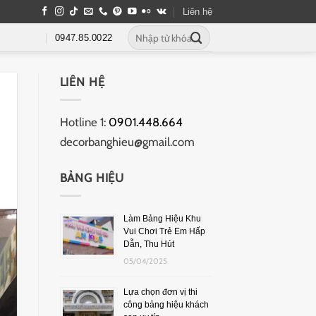
Liên hệ
0947.85.0022
LIÊN HỆ
Hotline 1:
0901.448.664
decorbanghieu@gmail.com
BẢNG HIỆU
Làm Bảng Hiệu Khu
Vui Chơi Trẻ Em Hấp
Dẫn, Thu Hút
05/04/2025
Lựa chọn đơn vị thi
công bảng hiệu khách