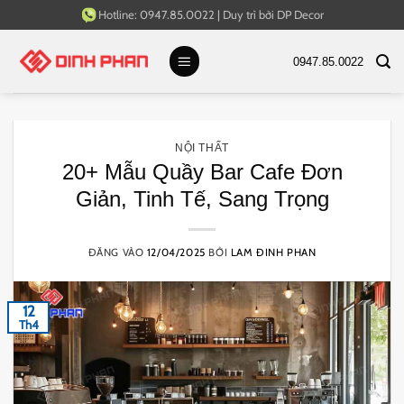
Bỏ
Hotline:
0947.85.0022
|
Duy trì bởi
DP Decor
qua
nội
0947.85.0022
dung
NỘI THẤT
20+ Mẫu Quầy Bar Cafe Đơn
Giản, Tinh Tế, Sang Trọng
ĐĂNG VÀO
12/04/2025
BỞI
LAM ĐINH PHAN
12
Th4