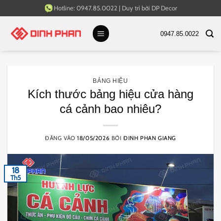
Bỏ
Hotline:
0947.85.0022
|
Duy trì bởi
DP Decor
qua
nội
0947.85.0022
dung
BẢNG HIỆU
Kích thước bảng hiệu cửa hàng
cá cảnh bao nhiêu?
ĐĂNG VÀO
18/05/2026
BỞI
ĐINH PHAN GIANG
18
Th5