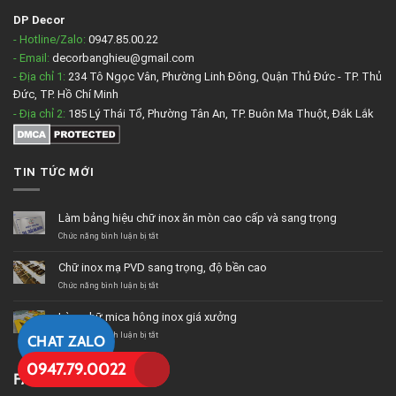
DP Decor
- Hotline/Zalo:
0947.85.00.22
- Email:
decorbanghieu@gmail.com
- Địa chỉ 1:
234 Tô Ngọc Vân, Phường Linh Đông, Quận Thủ Đức - TP. Thủ
Đức, TP. Hồ Chí Minh
- Địa chỉ 2:
185 Lý Thái Tổ, Phường Tân An, TP. Buôn Ma Thuột, Đắk Lắk
TIN TỨC MỚI
Làm bảng hiệu chữ inox ăn mòn cao cấp và sang trọng
ở
Chức năng bình luận bị tắt
Làm
bảng
Chữ inox mạ PVD sang trọng, độ bền cao
hiệu
chữ
ở
Chức năng bình luận bị tắt
inox
Chữ
ăn
inox
Làm chữ mica hông inox giá xưởng
mòn
mạ
cao
PVD
ở
Chức năng bình luận bị tắt
CHAT ZALO
cấp
sang
Làm
và
trọng,
chữ
0947.79.0022
sang
độ
mica
FANPAGE
trọng
bền
hông