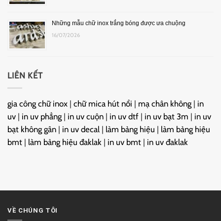
Những mẫu chữ inox trắng bóng được ưa chuộng
16/07/2026
LIÊN KẾT
gia công chữ inox
|
chữ mica hút nổi
|
mạ chân không
|
in
uv
|
in uv phẳng
|
in uv cuộn
|
in uv dtf
|
in uv bạt 3m
|
in uv
bạt không gân
|
in uv decal
|
làm bảng hiệu
|
làm bảng hiệu
bmt
|
làm bảng hiệu đaklak
|
in uv bmt
|
in uv đaklak
VỀ CHÚNG TÔI