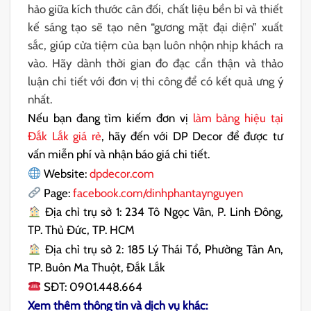
hảo giữa kích thước cân đối, chất liệu bền bỉ và thiết
kế sáng tạo sẽ tạo nên “gương mặt đại diện” xuất
sắc, giúp cửa tiệm của bạn luôn nhộn nhịp khách ra
vào. Hãy dành thời gian đo đạc cẩn thận và thảo
luận chi tiết với đơn vị thi công để có kết quả ưng ý
nhất.
Nếu bạn đang tìm kiếm đơn vị
làm bảng hiệu tại
Đắk Lắk giá rẻ
, hãy đến với DP Decor để được tư
vấn miễn phí và nhận báo giá chi tiết.
Website:
dpdecor.com
Page:
facebook.com/dinhphantaynguyen
Địa chỉ trụ sở 1: 234 Tô Ngọc Vân, P. Linh Đông,
TP. Thủ Đức, TP. HCM
Địa chỉ trụ sở 2: 185 Lý Thái Tổ, Phường Tân An,
TP. Buôn Ma Thuột, Đắk Lắk
SĐT: 0901.448.664
Xem thêm thông tin và dịch vụ khác: