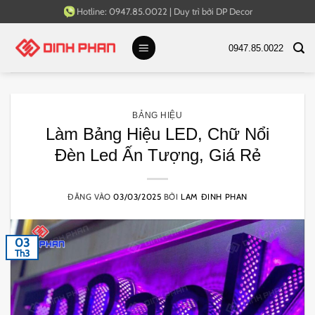
Bỏ
Hotline:
0947.85.0022
|
Duy trì bởi
DP Decor
qua
nội
0947.85.0022
dung
BẢNG HIỆU
Làm Bảng Hiệu LED, Chữ Nổi
Đèn Led Ấn Tượng, Giá Rẻ
ĐĂNG VÀO
03/03/2025
BỞI
LAM ĐINH PHAN
03
Th3