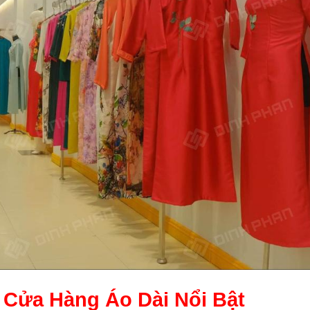
ế Cửa Hàng Áo Dài
Nổi Bật