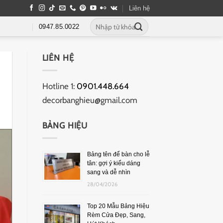
Liên hệ
0947.85.0022
LIÊN HỆ
Hotline 1:
0901.448.664
decorbanghieu@gmail.com
BẢNG HIỆU
Bảng tên để bàn cho lễ
tân: gợi ý kiểu dáng
sang và dễ nhìn
28/04/2026
Top 20 Mẫu Bảng Hiệu
Rèm Cửa Đẹp, Sang,