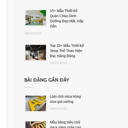
15+ Mẫu Thiết Kế
Quán Cháo Dinh
Dưỡng Đẹp Mắt, Hấp
Dẫn
28/05/2025
Top 20+ Mẫu Thiết Kế
Shop Thể Thao Hiện
Đại, Năng Động
23/05/2025
BÀI ĐĂNG GẦN ĐÂY
Làm chữ mica hông
inox giá xưởng
29/07/2026
Mẫu bảng hiệu chữ
mica sáng chân cao