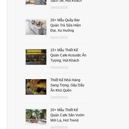
Sạch Sẽ, Hút Khách
24/05/2025
20+ Mẫu Quầy Bar
Quán Trà Sữa Hiện
Đại, Xu Hướng
06/01/2025
15+ Mẫu Thiết Kế
Quán Cafe Acoustic Ấn
Tượng, Hút Khách
03/06/2025
Thiết Kế Nhà Hàng
Sang Trọng, Gây Dấu
Ấn Khó Quên
24/02/2025
20+ Mẫu Thiết Kế
Quán Cafe Sân Vườn
Mới Lạ, Hot Trend
26/05/2025