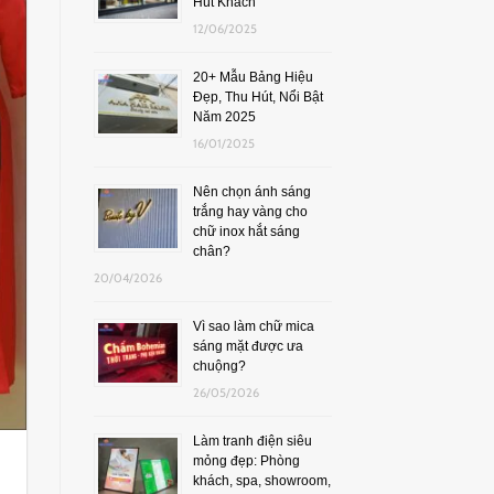
Hút Khách
12/06/2025
20+ Mẫu Bảng Hiệu
Đẹp, Thu Hút, Nổi Bật
Năm 2025
16/01/2025
Nên chọn ánh sáng
trắng hay vàng cho
chữ inox hắt sáng
chân?
20/04/2026
Vì sao làm chữ mica
sáng mặt được ưa
chuộng?
26/05/2026
Làm tranh điện siêu
mỏng đẹp: Phòng
khách, spa, showroom,