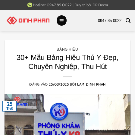
Bỏ
Hotline:
0947.85.0022
|
Duy trì bởi
DP Decor
qua
nội
0947.85.0022
dung
BẢNG HIỆU
30+ Mẫu Bảng Hiệu Thú Y Đẹp,
Chuyên Nghiệp, Thu Hút
ĐĂNG VÀO
25/03/2025
BỞI
LAM ĐINH PHAN
25
Th3