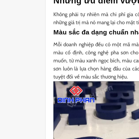
Những ưu điểm vượt
Không phải tự nhiên mà chi phí gia c
những giá trị mà nó mang lại cho mặt t
Màu sắc đa dạng chuẩn nh
Mỗi doanh nghiệp đều có một mã màu 
màu cố định, công nghệ pha sơn cho
muốn, từ màu xanh ngọc bích, màu cam 
sơn luôn là lựa chọn hàng đầu của cá
tuyệt đối về màu sắc thương hiệu.