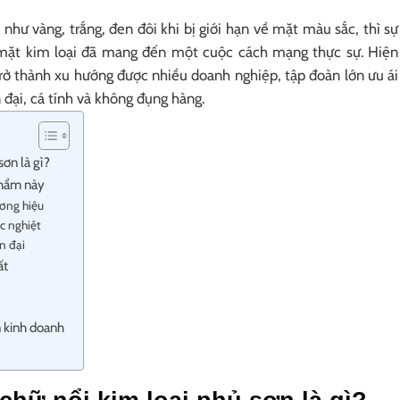
như vàng, trắng, đen đôi khi bị giới hạn về mặt màu sắc, thì sự
 mặt kim loại đã mang đến một cuộc cách mạng thực sự. Hiện
rở thành xu hướng được nhiều doanh nghiệp, tập đoàn lớn ưu ái
 đại, cá tính và không đụng hàng.
sơn là gì?
phẩm này
ơng hiệu
c nghiệt
n đại
ất
n kinh doanh