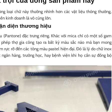
 trội của dòng sản phẩm này
ông loại chữ này thường nhỉnh hơn các vật liệu thông thường,
iền kinh doanh là vô cùng lớn.
ận diện thương hiệu
(Pantone) đặc trưng riêng. Khác với mica chỉ có một số gam
 phép thợ gia công tạo ra bất kỳ màu sắc nào mà bạn mong
rực rỡ đến các tông màu pastel hiện đại. Đó là lý do chữ inox
c ngân hàng, trường học, hay bệnh viện khi họ cần sự đồng bộ