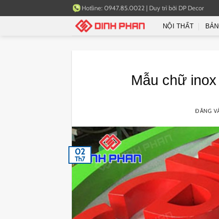
Bỏ
Hotline:
0947.85.0022
|
Duy trì bởi
DP Decor
qua
NỘI THẤT
BẢN
nội
dung
Mẫu chữ inox 
ĐĂNG 
02
Th7