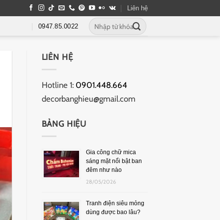
Liên hệ
0947.85.0022
LIÊN HỆ
Hotline 1:
0901.448.664
decorbanghieu@gmail.com
BẢNG HIỆU
Gia công chữ mica
sáng mặt nổi bật ban
đêm như nào
28/05/2026
Tranh điện siêu mỏng
dùng được bao lâu?