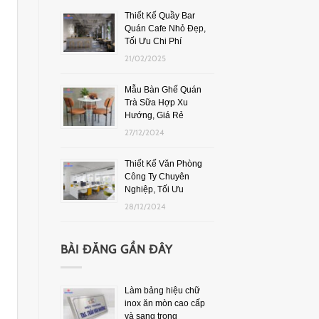
Thiết Kế Quầy Bar
Quán Cafe Nhỏ Đẹp,
Tối Ưu Chi Phí
21/02/2025
Mẫu Bàn Ghế Quán
Trà Sữa Hợp Xu
Hướng, Giá Rẻ
27/12/2024
Thiết Kế Văn Phòng
Công Ty Chuyên
Nghiệp, Tối Ưu
28/12/2024
BÀI ĐĂNG GẦN ĐÂY
Làm bảng hiệu chữ
inox ăn mòn cao cấp
và sang trọng