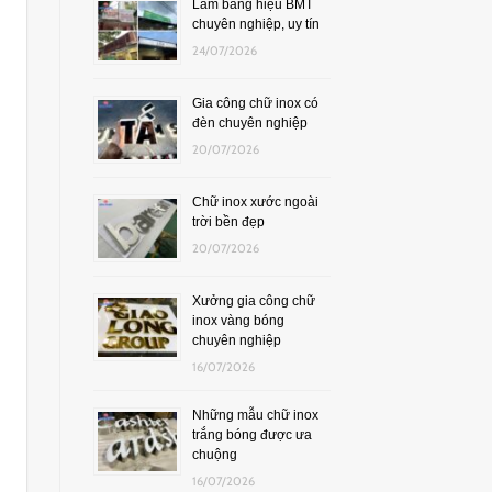
Làm bảng hiệu BMT
chuyên nghiệp, uy tín
24/07/2026
Gia công chữ inox có
đèn chuyên nghiệp
20/07/2026
Chữ inox xước ngoài
trời bền đẹp
20/07/2026
Xưởng gia công chữ
inox vàng bóng
chuyên nghiệp
16/07/2026
Những mẫu chữ inox
trắng bóng được ưa
chuộng
16/07/2026