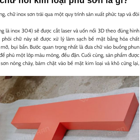
hữ nổi kim loại phủ sơn là gì?
ng, chữ inox sơn trải qua một quy trình sản xuất phức tạp và đòi
ng là inox 304) sẽ được cắt laser và uốn nổi 3D theo đúng hình
ần phôi chữ này sẽ được xử lý làm sạch bề mặt bằng hóa chất
 mỡ, bụi bẩn. Bước quan trọng nhất là đưa chữ vào buồng phun
) để phủ một lớp màu mỏng, đều đặn. Cuối cùng, sản phẩm được
p sơn nóng chảy, bám chặt vào bề mặt kim loại và khô cứng lại,