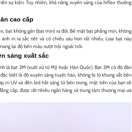
nền sự kiện. Tuy nhiên, khả năng xuyên sáng của hiflex thường
gân cao cấp
x, bạt không gân (bạt mịn) ra đời. Bề mặt bạt phẳng mịn, không
ảnh in ra sắc nét và có chiều sâu hơn rất nhiều. Loại bạt này
ang lại độ bền màu vượt trội ngoài trời.
ên sáng xuất sắc
nh là bạt 3M (xuất xứ từ Mỹ hoặc Hàn Quốc). Bạt 3M có độ đàn
đặc biệt là độ xuyên sáng tuyệt hảo, không bị lộ khung sắt bên
ợp in UV và đèn led hắt sáng từ bên trong, mặt tiền của bạn sẽ
ẳng cấp, được rất nhiều ngân hàng và trung tâm thương mại ưa