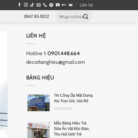
Liên hệ
0947.85.0022
LIÊN HỆ
Hotline 1:
0901.448.664
decorbanghieu@gmail.com
BẢNG HIỆU
Thi Công Ốp Mặt Dựng
Alu Trọn Gói, Giá Rẻ
09/01/2025
Mẫu Bảng Hiệu Trà
Sữa Ăn Vặt Độc Đáo,
Thu Hút Giới Trẻ