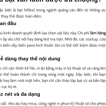
ặc biệt là bạt hiflex) trong ngành quảng cáo đến từ những ưu
 thay thế được toàn diện.
ban đầu
ủ kinh doanh quyết định lựa chọn vật liệu này. Chi phí
làm bảng
ển ốp alu chữ nổi hay bảng led ma trận. Nhờ đó, các startup, cửa
 biển vẫy, biển pano kích thước lớn có thể tiết kiệm được một
ễ dàng thay thế nội dung
: chỉ cần thiết kế file, in ấn bằng máy in kỹ thuật số và căng lên
có thể hoàn thành chỉ trong vòng một ngày. Đặc biệt, khi bạn
 hay làm mới mặt tiền, bạn chỉ cần tháo lớp bạt cũ và bắn lớp
 cực kỳ rẻ.
ắc nét và đa dạng
n sắc như alu hay mica, công nghệ in phun kỹ thuật số cho phép