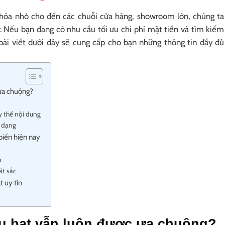
 hóa nhỏ cho đến các chuỗi cửa hàng, showroom lớn, chúng ta
y. Nếu bạn đang có nhu cầu tối ưu chi phí mặt tiền và tìm kiếm
 bài viết dưới đây sẽ cung cấp cho bạn những thông tin đầy đủ
 ưa chuộng?
y thế nội dung
a dạng
 biến hiện nay
p
ất sắc
t uy tín
ệu bạt vẫn luôn được ưa chuộng?