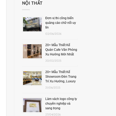
NỘI THẤT
Đơn vị thi công biển
quảng cáo chữ nổi uy
tín
02/06/2026
20+ Mẫu Thiết Kế
Quán Cafe Văn Phòng
Xu Hướng Mới Nhất
20/02/2025
20+ Mẫu Thiết Kế
Showroom Đèn Trang
Trí Xu Hướng, Luxury
21/06/2025
Làm vách logo công ty
chuyên nghiệp và
sang trọng
27/04/2026