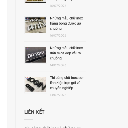
16/07/2026
Những mẫu chữ inox
trắng bóng được ưa
chuộng
16/07/2026
Những mẫu chữ inox
dán mica đẹp và ưa
chuộng
14/07/2026
Thi công chữ inox sơn
tĩnh điện trọn gói và
chuyên nghiệp
13/07/2026
LIÊN KẾT