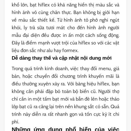
khổ lớn, bạt hiflex có khả năng hiển thị màu sắc và
hình ảnh vô cùng chân thực. Bạn không bị giới hạn
về màu sắc thiết kế. Từ hình ảnh tô phở nghi ngút
khói, ly trà sữa tươi mát cho đến hình ảnh người
mẫu đại diện đều được in ấn một cách sống động.
Đây là điểm mạnh vượt trội của hiflex so với các vật
liệu đơn sắc như alu hay formex.
Dễ dàng thay thế và cập nhật nội dung mới
Trong quá trình kinh doanh, việc thay đổi menu, giá
bán, hoặc chuyển đổi chương trình khuyến mãi là
điều thường xuyên xảy ra. Với bảng hiệu hiflex, bạn
không cần phải đập bỏ toàn bộ biển cũ. Người thợ
chỉ cần in một tấm bạt mới và bắn đè lên hoặc tháo
lớp bạt cũ ra căng lại trên nền khung sắt có sẵn. Quá
trình này diễn ra rất nhanh gọn và tốn cực kỳ ít chi
phí.
Những ứng dụng phổ biến của việc