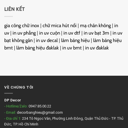
LIÊN KẾT
gia công chữ inox
|
chữ mica hút nổi
|
mạ chân không
|
in
uv
|
in uv phẳng
|
in uv cuộn
|
in uv dtf
|
in uv bạt 3m
|
in uv
bạt không gân
|
in uv decal
|
làm bảng hiệu
|
làm bảng hiệu
bmt
|
làm bảng hiệu đaklak
|
in uv bmt
|
in uv đaklak
VỀ CHÚNG TÔI
DP Decor
- Hotline/Zalo:
0947.85.00.22
- Email:
decorbanghieu@gmail.com
- Địa chỉ 1:
234 Tô Ngọc Vân, Phường Linh Đông, Quận Thủ Đức - TP. Thủ
Đức, TP. Hồ Chí Minh