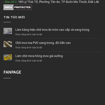
- Địa chỉ 2:
185 Lý Thái Tổ, Phường Tân An, TP. Buôn Ma Thuột, Đắk Lắk
TIN TỨC MỚI
Làm bảng hiệu chữ inox ăn mòn cao cấp và sang trọng
ở
Chức năng bình luận bị tắt
Làm
bảng
Chữ inox mạ PVD sang trọng, độ bền cao
hiệu
chữ
ở
Chức năng bình luận bị tắt
inox
Chữ
ăn
inox
Làm chữ mica hông inox giá xưởng
mòn
mạ
cao
PVD
ở
Chức năng bình luận bị tắt
cấp
sang
Làm
và
trọng,
chữ
sang
độ
mica
FANPAGE
trọng
bền
hông
cao
inox
giá
xưởng