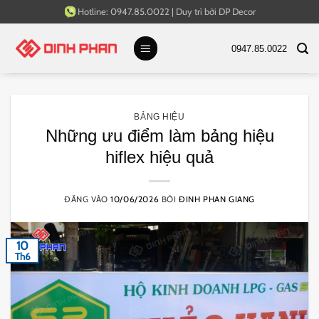
Bỏ
Hotline:
0947.85.0022
|
Duy trì bởi
DP Decor
qua
nội
0947.85.0022
dung
BẢNG HIỆU
Những ưu điểm làm bảng hiệu
hiflex hiệu quả
ĐĂNG VÀO
10/06/2026
BỞI
ĐINH PHAN GIANG
10
Th6