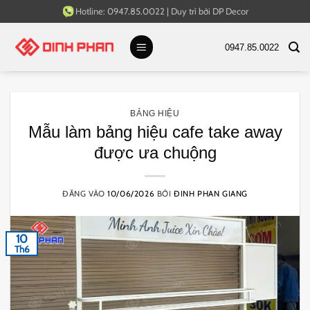
Bỏ
Hotline:
0947.85.0022
|
Duy trì bởi
DP Decor
qua
nội
0947.85.0022
dung
BẢNG HIỆU
Mẫu làm bảng hiệu cafe take away
được ưa chuộng
ĐĂNG VÀO
10/06/2026
BỞI
ĐINH PHAN GIANG
10
Th6