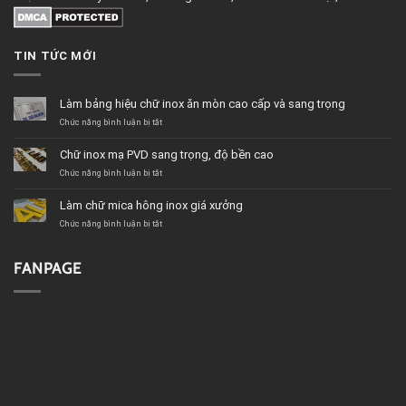
TIN TỨC MỚI
Làm bảng hiệu chữ inox ăn mòn cao cấp và sang trọng
ở
Chức năng bình luận bị tắt
Làm
bảng
Chữ inox mạ PVD sang trọng, độ bền cao
hiệu
chữ
ở
Chức năng bình luận bị tắt
inox
Chữ
ăn
inox
Làm chữ mica hông inox giá xưởng
mòn
mạ
cao
PVD
ở
Chức năng bình luận bị tắt
cấp
sang
Làm
và
trọng,
chữ
sang
độ
mica
FANPAGE
trọng
bền
hông
cao
inox
giá
xưởng