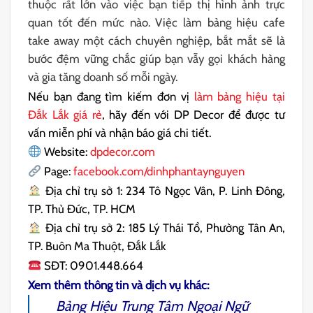
thuộc rất lớn vào việc bạn tiếp thị hình ảnh trực
quan tốt đến mức nào. Việc làm bảng hiệu cafe
take away một cách chuyên nghiệp, bắt mắt sẽ là
bước đệm vững chắc giúp bạn vẫy gọi khách hàng
và gia tăng doanh số mỗi ngày.
Nếu bạn đang tìm kiếm đơn vị
làm bảng hiệu tại
Đắk Lắk giá rẻ
, hãy đến với DP Decor để được tư
vấn miễn phí và nhận báo giá chi tiết.
Website:
dpdecor.com
Page:
facebook.com/dinhphantaynguyen
Địa chỉ trụ sở 1: 234 Tô Ngọc Vân, P. Linh Đông,
TP. Thủ Đức, TP. HCM
Địa chỉ trụ sở 2: 185 Lý Thái Tổ, Phường Tân An,
TP. Buôn Ma Thuột, Đắk Lắk
SĐT: 0901.448.664
Xem thêm thông tin và dịch vụ khác:
Bảng Hiệu Trung Tâm Ngoại Ngữ