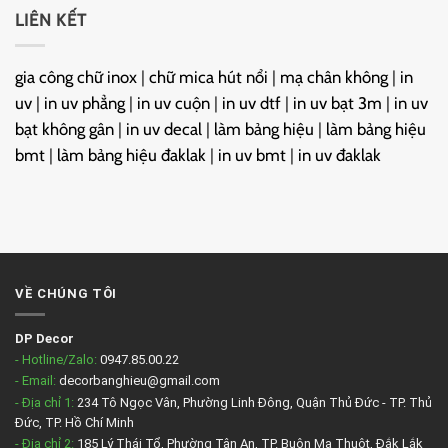
LIÊN KẾT
gia công chữ inox
|
chữ mica hút nổi
|
mạ chân không
|
in
uv
|
in uv phẳng
|
in uv cuộn
|
in uv dtf
|
in uv bạt 3m
|
in uv
bạt không gân
|
in uv decal
|
làm bảng hiệu
|
làm bảng hiệu
bmt
|
làm bảng hiệu đaklak
|
in uv bmt
|
in uv đaklak
VỀ CHÚNG TÔI
DP Decor
- Hotline/Zalo:
0947.85.00.22
- Email:
decorbanghieu@gmail.com
- Địa chỉ 1:
234 Tô Ngọc Vân, Phường Linh Đông, Quận Thủ Đức - TP. Thủ
Đức, TP. Hồ Chí Minh
- Địa chỉ 2:
185 Lý Thái Tổ, Phường Tân An, TP. Buôn Ma Thuột, Đắk Lắk